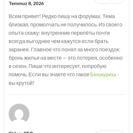
Temmuz 8, 2026
Всем привет! Редко пишу на форумах. Тема
близкая, промолчать не получилось. Из своего
опыта скажу: внутренние перелёты почти
всегда выгоднее чем кажутся если брать
заранее. Главное что понял за много поездок:
бронь жилья на месте — это лотерея, особенно
в сезон. Пиши что интересует, попробую
помочь. Если вы знаете что такое
-
Белокуриха
вы крутой!