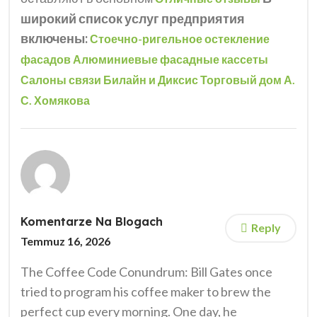
широкий список услуг предприятия
включены:
Стоечно-ригельное остекление
фасадов
Алюминиевые фасадные кассеты
Салоны связи Билайн и Диксис
Торговый дом А.
С. Хомякова
Komentarze Na Blogach
Reply
Temmuz 16, 2026
The Coffee Code Conundrum: Bill Gates once
tried to program his coffee maker to brew the
perfect cup every morning. One day, he