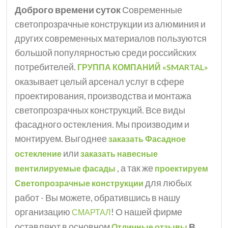
Доброго времени суток
Современные
светопрозрачные конструкции из алюминия и
других современных материалов пользуются
большой популярностью среди российских
потребителей.
ГРУППА КОМПАНИЙ «SMARTAL»
оказывает целый арсенал услуг в сфере
проектирования, производства и монтажа
светопрозрачных конструкций. Все виды
фасадного остекления. Мы производим и
монтируем. Выгоднее
заказать Фасадное
или
остекление
заказать навесные
, а так же
вентилируемые фасады
проектируем
для любых
Светопрозрачные конструкции
работ - Вы можете, обратившись в нашу
организацию
! О нашей фирме
СМАРТАЛ
оставляют в основном
В
Отличные отзывы