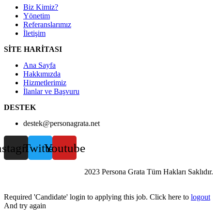
Biz Kimiz?
Yönetim
Referanslarımız
İletişim
SİTE HARİTASI
Ana Sayfa
Hakkımızda
Hizmetlerimiz
İlanlar ve Başvuru
DESTEK
destek@personagrata.net
nstagram
Twitter
Youtube
2023 Persona Grata Tüm Hakları Saklıdır.
Required 'Candidate' login to applying this job.
Click here to
logout
And try again