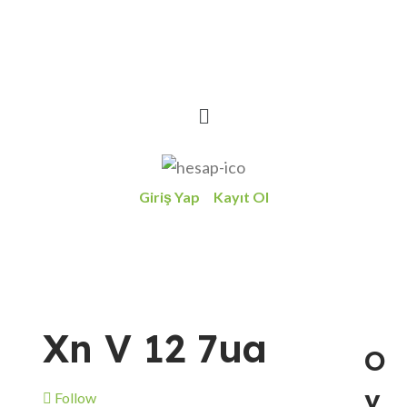
Giriş Yap
Kayıt Ol
Xn V 12 7ua
O
v
Follow