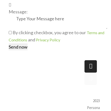
Message:
By clicking checkbox, you agree to our
Terms and
and
Conditions
Privacy Policy
PERSO
SİTE
DESTE
NA
HARİTA
K
GRATA
SI
destek@
Biz Kimiz?
Ana Sayfa
personag
Yönetim
Hakkımızd
rata.net
Referansl
a
2023
arımız
Hizmetler
Persona
İletişim
imiz