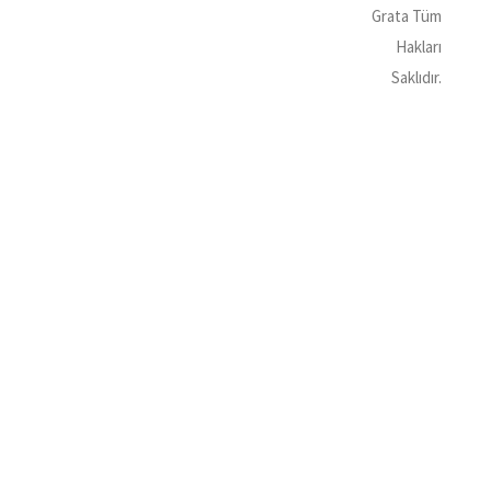
Grata Tüm
İlanlar ve
Hakları
Başvuru
Saklıdır.
Required 'Candidate' login to applying this job.
Click here to
And try again
logout