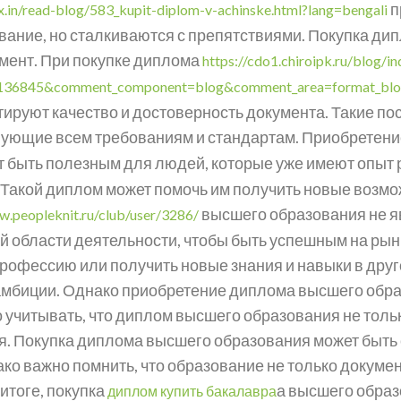
п
.in/read-blog/583_kupit-diplom-v-achinske.html?lang=bengali
ование, но сталкиваются с препятствиями. Покупка д
умент. При покупке диплома
https://cdo1.chiroipk.ru/blog/i
136845&comment_component=blog&comment_area=format_bl
ируют качество и достоверность документа. Такие п
твующие всем требованиям и стандартам. Приобретен
 быть полезным для людей, которые уже имеют опыт 
акой диплом может помочь им получить новые возможн
высшего образования не я
w.peopleknit.ru/club/user/3286/
ей области деятельности, чтобы быть успешным на ры
 профессию или получить новые знания и навыки в дру
амбиции. Однако приобретение диплома высшего обра
учитывать, что диплом высшего образования не тольк
я. Покупка диплома высшего образования может быть 
о важно помнить, что образование не только документ
итоге, покупка
а высшего образ
диплом купить бакалавра