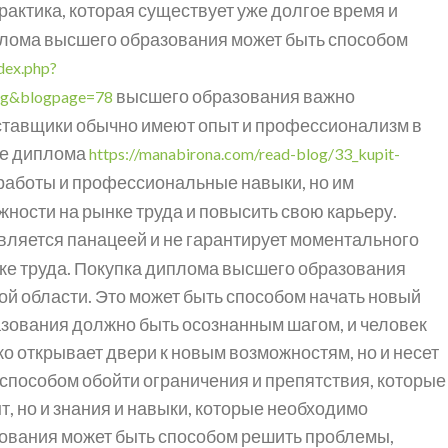
рактика, которая существует уже долгое время и
иплома высшего образования может быть способом
ndex.php?
высшего образования важно
og&blogpage=78
оставщики обычно имеют опыт и профессионализм в
ие диплома
https://manabirona.com/read-blog/33_kupit-
работы и профессиональные навыки, но им
ости на рынке труда и повысить свою карьеру.
вляется панацеей и не гарантирует моментального
нке труда. Покупка диплома высшего образования
гой области. Это может быть способом начать новый
зования должно быть осознанным шагом, и человек
о открывает двери к новым возможностям, но и несет
способом обойти ограничения и препятствия, которые
, но и знания и навыки, которые необходимо
ования может быть способом решить проблемы,