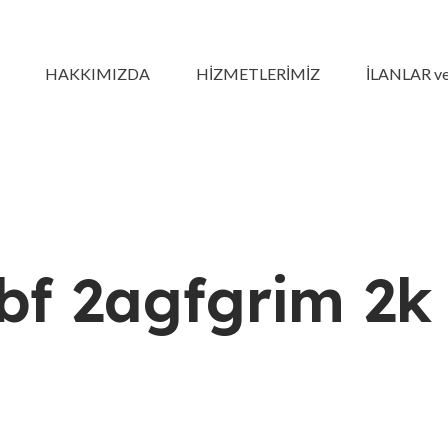
HAKKIMIZDA
HİZMETLERİMİZ
İLANLAR 
f 2agfgrim 2k