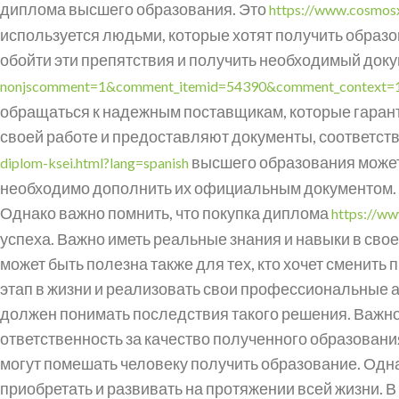
диплома высшего образования. Это
https://www.cosmosx
используется людьми, которые хотят получить образ
обойти эти препятствия и получить необходимый док
nonjscomment=1&comment_itemid=54390&comment_context=
обращаться к надежным поставщикам, которые гарант
своей работе и предоставляют документы, соответс
высшего образования может
diplom-ksei.html?lang=spanish
необходимо дополнить их официальным документом. Т
Однако важно помнить, что покупка диплома
https://ww
успеха. Важно иметь реальные знания и навыки в сво
может быть полезна также для тех, кто хочет сменить
этап в жизни и реализовать свои профессиональные 
должен понимать последствия такого решения. Важно 
ответственность за качество полученного образовани
могут помешать человеку получить образование. Однак
приобретать и развивать на протяжении всей жизни. В 