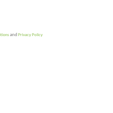
and
tions
Privacy Policy
HARİTASI
DESTEK
destek@personagrata.net
fa
ızda
lerimiz
 ve Başvuru