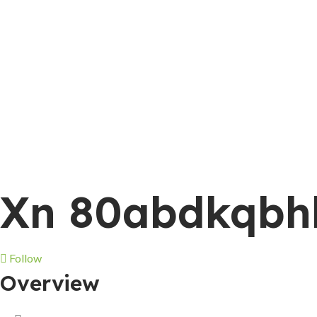
Xn 80abdkqbhb
Follow
Overview