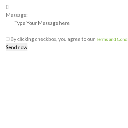
Message:
By clicking checkbox, you agree to our
Terms and Condi
PERSONA GRATA
SİTE 
Biz Kimiz?
Ana Say
Yönetim
Hakkım
Referanslarımız
Hizmet
İletişim
İlanlar