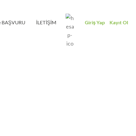
ve BAŞVURU
İLETİŞİM
Giriş Yap
Kayıt Ol