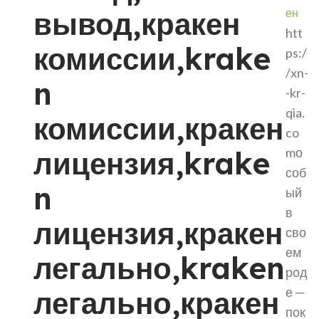
вывод,кракен
ен
htt
комиссии,krake
ps:/
/xn-
n
-kr-
qia.
комиссии,кракен
co
лицензия,krake
mо
соб
n
ый
в
лицензия,кракен
сво
ем
легально,kraken
род
легально,кракен
е —
пок