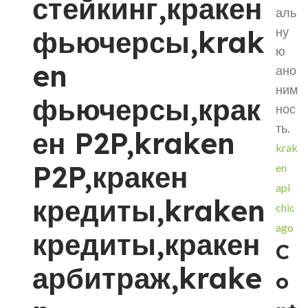
стейкинг,кракен
аль
фьючерсы,krak
ну
ю
en
ано
ним
фьючерсы,крак
нос
ть.
ен P2P,kraken
krak
P2P,кракен
en
api
кредиты,kraken
chic
ago
кредиты,кракен
C
арбитраж,krake
o