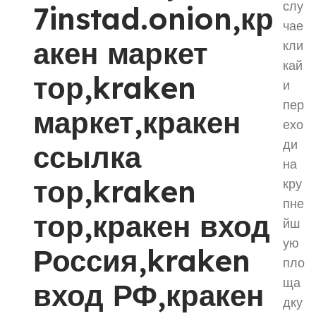
слу
7instad.onion,кр
чае
акен маркет
кли
кай
тор,kraken
и
пер
маркет,кракен
ехо
ди
ссылка
на
тор,kraken
кру
пне
тор,кракен вход
йш
ую
Россия,kraken
пло
ща
вход РФ,кракен
дку