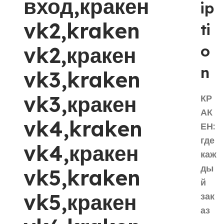
вход,кракен
ip
vk2,kraken
ti
o
vk2,кракен
n
vk3,kraken
vk3,кракен
КР
АК
vk4,kraken
ЕН:
где
vk4,кракен
каж
ды
vk5,kraken
й
vk5,кракен
зак
аз
—