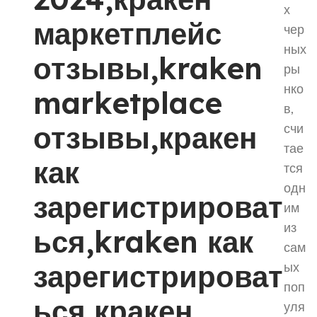
х
маркетплейс
чер
ных
отзывы,kraken
ры
нко
marketplace
в,
отзывы,кракен
счи
тае
как
тся
одн
зарегистрироват
им
из
ься,kraken как
сам
зарегистрироват
ых
поп
ься,кракен
уля