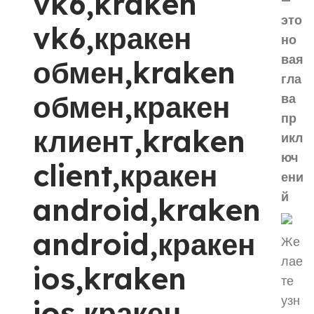
vk6,kraken
это
vk6,кракен
но
вая
обмен,kraken
гла
обмен,кракен
ва
пр
клиент,kraken
икл
юч
client,кракен
ени
й
android,kraken
android,кракен
Же
лае
ios,kraken
те
узн
ios,кракен