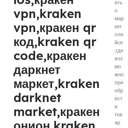
ать
vpn,kraken
о
мар
vpn,кракен qr
кет
пле
код,kraken qr
йсе
,где
code,кракен
воз
даркнет
мо
жно
маркет,kraken
при
обр
darknet
ест
и
market,кракен
тов
онион,kraken
ар