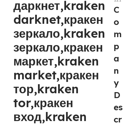
даркнет,kraken
C
darknet,кракен
o
зеркало,kraken
m
зеркало,кракен
p
a
маркет,kraken
n
market,кракен
y
тор,kraken
D
tor,кракен
es
вход,kraken
cr