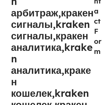
n
nt
арбитраж,кракен
a
ct
сигналы,kraken
F
сигналы,кракен
or
аналитика,krake
m
n
аналитика,краке
н
кошелек,kraken
кошелек,кракен