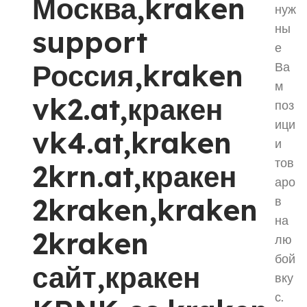
Москва,kraken
нуж
ны
support
е
Россия,kraken
Ва
м
vk2.at,кракен
поз
ици
vk4.at,kraken
и
тов
2krn.at,кракен
аро
2kraken,kraken
в
на
2kraken
лю
бой
сайт,кракен
вку
с.