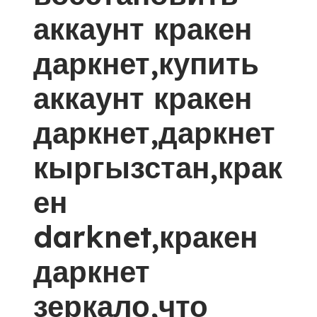
аккаунт кракен
даркнет,купить
аккаунт кракен
даркнет,даркнет
кыргызстан,крак
ен
darknet,кракен
даркнет
зеркало,что