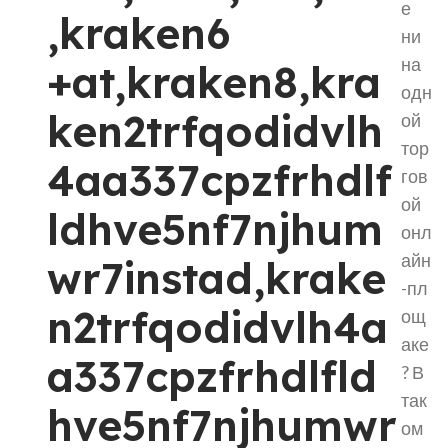
е
,kraken6
ни
на
+at,kraken8,kra
одн
ken2trfqodidvlh
ой
тор
4aa337cpzfrhdlf
гов
ой
ldhve5nf7njhum
онл
айн
wr7instad,krake
-пл
n2trfqodidvlh4a
ощ
аке
a337cpzfrhdlfld
? В
так
hve5nf7njhumwr
ом