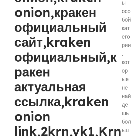
ы
onion,кракен
осо
бой
официальный
кат
его
сайт,kraken
рии
официальный,к
,
кот
ракен
ор
ые
актуальная
не
най
ссылка,kraken
де
onion
шь
бол
link,2krn,vk1,Krn
ьш