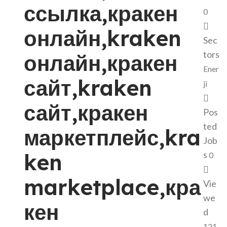
ссылка,кракен
0
онлайн,kraken
Sec
tors
онлайн,кракен
Ener
сайт,kraken
ji
сайт,кракен
Pos
ted
маркетплейс,kra
Job
ken
s
0
marketplace,кра
Vie
we
кен
d
121