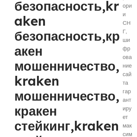
безопасность,kr
ори
и
aken
СН
безопасность,кр
Г,
ши
акен
фр
ова
мошенничество,
ние
сай
kraken
та
мошенничество,
гар
ант
кракен
иру
ет
стейкинг,kraken
мак
сим