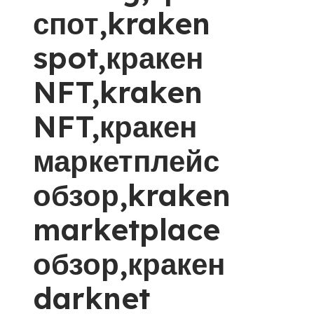
спот,kraken
spot,кракен
NFT,kraken
NFT,кракен
маркетплейс
обзор,kraken
marketplace
обзор,кракен
darknet