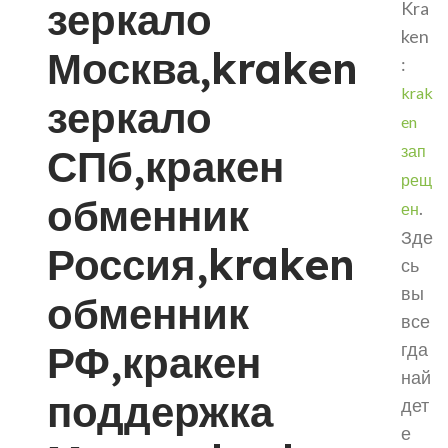
зеркало
Kra
ken
Москва,kraken
:
krak
зеркало
en
СПб,кракен
зап
рещ
обменник
.
ен
Зде
Россия,kraken
сь
вы
обменник
все
РФ,кракен
гда
най
поддержка
дет
е