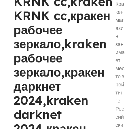
KRNK cc,kraken
Кра
KRNK cc,кракен
кен
маг
рабочее
ази
н
зеркало,kraken
зан
има
рабочее
ет
зеркало,кракен
мес
то в
даркнет
рей
тин
2024,kraken
ге
Рос
darknet
сий
2024,кракен
ски