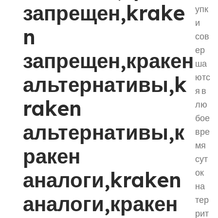
запрещен,krake
упк
и
n
сов
ер
запрещен,кракен
ша
альтернативы,k
ютс
я в
raken
лю
бое
альтернативы,к
вре
мя
ракен
сут
аналоги,kraken
ок
на
аналоги,кракен
тер
рит